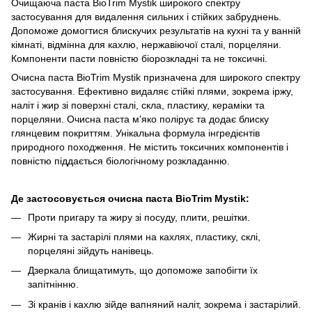
Очищаюча паста BioTrim Mystik широкого спектру
застосування для видалення сильних і стійких забруднень.
Допоможе домогтися блискучих результатів на кухні та у ванній
кімнаті, відмінна для кахлю, нержавіючої сталі, порцеляни.
Компоненти пасти повністю біорозкладні та не токсичні.
Очисна паста BioTrim Mystik призначена для широкого спектру
застосування. Ефективно видаляє стійкі плями, зокрема іржу,
наліт і жир зі поверхні сталі, скла, пластику, кераміки та
порцеляни. Очисна паста м'яко полірує та додає блиску
глянцевим покриттям. Унікальна формула інгредієнтів
природного походження. Не містить токсичних компонентів і
повністю піддається біологічному розкладанню.
Де застосовується
очисна паста
BioTrim
Mystik
:
Проти пригару та жиру зі посуду, плити, решітки.
Жирні та застарілі плями на кахлях, пластику, склі,
порцеляні зійдуть нанівець.
Дзеркала блищатимуть, що допоможе запобігти їх
запітнінню.
Зі кранів і кахлю зійде вапняний наліт, зокрема і застарілий.