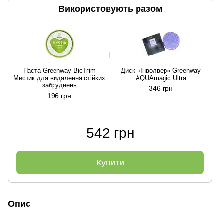
Використовують разом
Паста Greenway BioTгim
Диск «Інволвер» Greenway
Мистик для видалення стійких
AQUAmagic Ultra
М
забруднень
346 грн
196 грн
542 грн
Купити
Опис