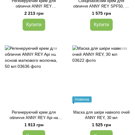
Регенеруючий крем для
Сонцезахисний крем для
обличчя ANNY REY
обличчя ANNY REY SPF50, 50
Regenescence, 50 мл
мл
2 213 грн
1 575 грн
Купити
Купити
Новинка
Регенеруючий крем для
Маска для шкіри навколо очей
обличчя ANNY REY Api на
ANNY REY, 30 мл
основі маткового молочка, 50
1 913 грн
1 525 грн
мл