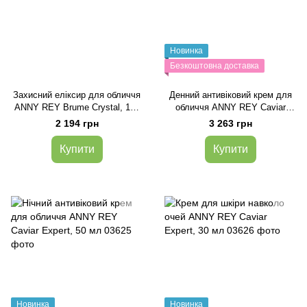
Новинка
Безкоштовна доставка
Захисний еліксир для обличчя
Денний антивіковий крем для
ANNY REY Brume Crystal, 100
обличчя ANNY REY Caviar
мл
Expert, 50 мл
2 194 грн
3 263 грн
Купити
Купити
Новинка
Новинка