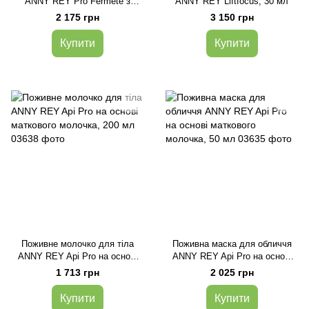
ANNY REY Pro Fermete з
ANNY REY Liftfocus, 30 мл
екстрактом півонії, 50 мл
2 175 грн
3 150 грн
Купити
Купити
Поживне молочко для тіла
Поживна маска для обличчя
ANNY REY Api Pro на основі
ANNY REY Api Pro на основі
маткового молочка, 200 мл
маткового молочка, 50 мл
1 713 грн
2 025 грн
Купити
Купити