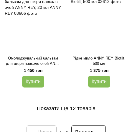
Омолоджувальний бальзам
Рідке мило ANNY REY Biotilt,
для шкіри навколо очей ANNY
500 мл
REY, 20 мл ANNY REY
1 450 грн
1 375 грн
Купити
Купити
Показати ще 12 товарів