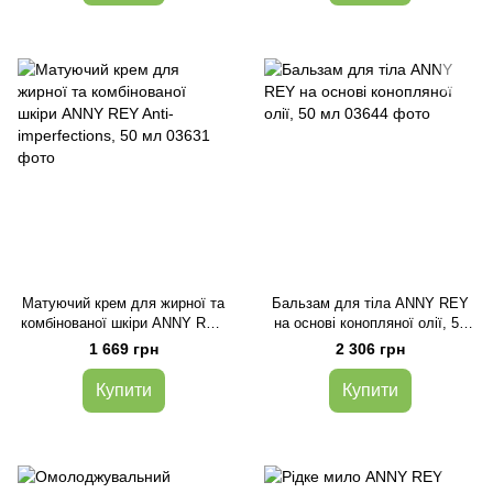
Матуючий крем для жирної та
Бальзам для тіла ANNY REY
комбінованої шкіри ANNY REY
на основі конопляної олії, 50
Anti-imperfections, 50 мл
мл
1 669 грн
2 306 грн
Купити
Купити