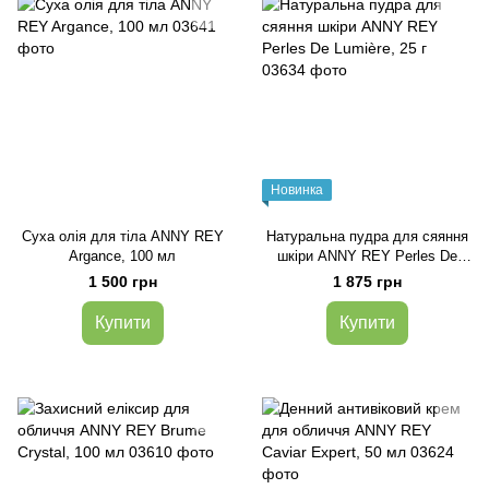
Новинка
Суха олія для тіла ANNY REY
Натуральна пудра для сяяння
Argance, 100 мл
шкіри ANNY REY Perles De
Lumière, 25 г
1 500 грн
1 875 грн
Купити
Купити