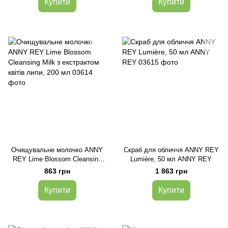
Купити
Купити
Очищувальне молочко ANNY
Скраб для обличчя ANNY REY
REY Lime Blossom Cleansing
Lumière, 50 мл ANNY REY
Milk з екстрактом квітів липи,
863 грн
1 863 грн
200 мл
Купити
Купити