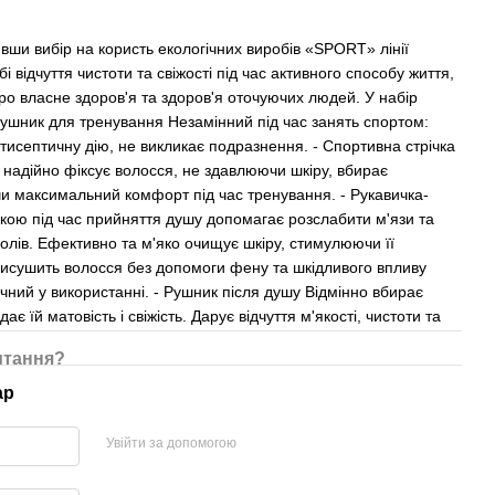
ивши вибір на користь екологічних виробів «SPORT» лінії
відчуття чистоти та свіжості під час активного способу життя,
ро власне здоров'я та здоров'я оточуючих людей. У набір
ушник для тренування Незамінний під час занять спортом:
нтисептичну дію, не викликає подразнення. - Спортивна стрічка
 надійно фіксує волосся, не здавлюючи шкіру, вбирає
и максимальний комфорт під час тренування. - Рукавичка-
кою під час прийняття душу допомагає розслабити м'язи та
олів. Ефективно та м'яко очищує шкіру, стимулюючи її
исушить волосся без допомоги фену та шкідливого впливу
учний у використанні. - Рушник після душу Відмінно вбирає
ає їй матовість і свіжість. Дарує відчуття м'якості, чистоти та
итання?
ар
Увійти за допомогою