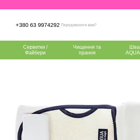
Перейти до основного контенту
+380 63 9974292
Передзвонити вам?
Серветки /
Чищення та
Шва
Файбери
прання
AQUA