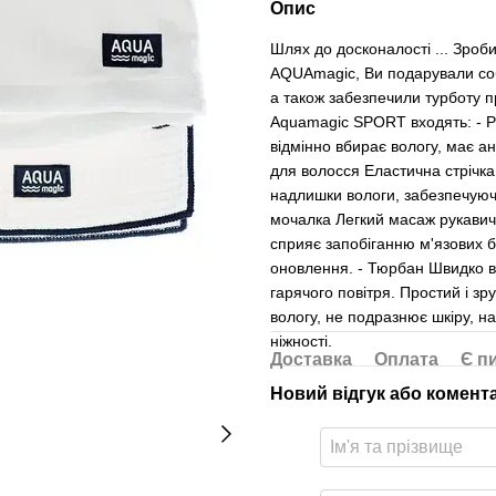
Опис
Шлях до досконалості ... Зроб
AQUAmagic, Ви подарували собі 
а також забезпечили турботу п
Aquamagic SPORT входять: - Р
відмінно вбирає вологу, має а
для волосся Еластична стрічка
надлишки вологи, забезпечуюч
мочалка Легкий масаж рукавич
сприяє запобіганню м'язових б
оновлення. - Тюрбан Швидко в
гарячого повітря. Простий і зр
вологу, не подразнює шкіру, над
ніжності.
Доставка
Оплата
Є п
Новий відгук або комент