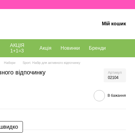
Мій кошик
АКЦІЯ
Акція
Новинки
Бренди
1+1=3
Набори
Sport. Набір для активного відпочинку
вного відпочинку
Артикул
02104
В бажання
 швидко