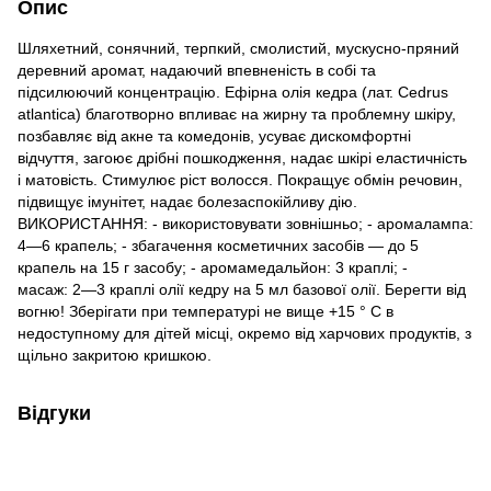
Опис
Шляхетний, сонячний, терпкий, смолистий, мускусно-пряний
деревний аромат, надаючий впевненість в собі та
підсилюючий концентрацію. Ефірна олія кедра (лат. Cedrus
atlantica) благотворно впливає на жирну та проблемну шкіру,
позбавляє від акне та комедонів, усуває дискомфортні
відчуття, загоює дрібні пошкодження, надає шкірі еластичність
і матовість. Стимулює ріст волосся. Покращує обмін речовин,
підвищує імунітет, надає болезаспокійливу дію.
ВИКОРИСТАННЯ: - використовувати зовнішньо; - аромалампа:
4—6 крапель; - збагачення косметичних засобів — до 5
крапель на 15 г засобу; - аромамедальйон: 3 краплі; -
масаж: 2—3 краплі олії кедру на 5 мл базової олії. Берегти від
вогню! Зберігати при температурі не вище +15 ° C в
недоступному для дітей місці, окремо від харчових продуктів, з
щільно закритою кришкою.
Відгуки