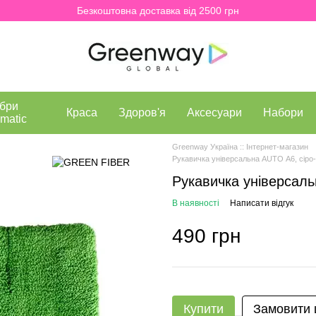
Безкоштовна доставка від 2500 грн
бри
Краса
Здоров'я
Аксесуари
Набори
matic
Greenway Україна :: Інтернет-магазин
Рукавичка універсальна AUTO А6, сіро
Рукавичка універсаль
В наявності
Написати відгук
490 грн
Купити
Замовити