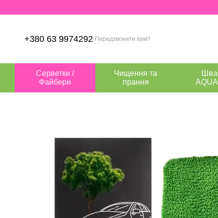
Перейти до основного контенту
+380 63 9974292
Передзвонити вам?
Серветки /
Чищення та
Шва
Файбери
прання
AQUA