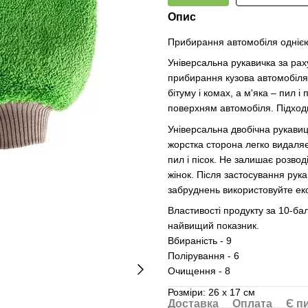
Опис
Прибирання автомобіля одніє
Універсальна рукавичка за рах
прибирання кузова автомобіля
бітуму і комах, а м'яка – пил і
поверхням автомобіля. Підходи
Універсальна двобічна рукави
жорстка сторона легко видаляє 
пил і пісок. Не залишає розвод
жінок. Після застосування рука
забруднень використовуйте еко
Властивості продукту за 10-ба
найвищий показник.
Вбираність - 9
Полірування - 6
Очищення - 8
Розміри: 26 х 17 см
Доставка
Оплата
Є п