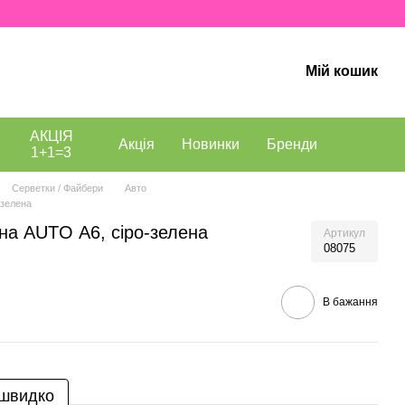
Мій кошик
АКЦІЯ
Акція
Новинки
Бренди
1+1=3
Серветки / Файбери
Авто
-зелена
на AUTO А6, сіро-зелена
Артикул
08075
В бажання
 швидко