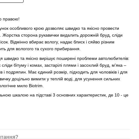
ю правою!
унок особливого крою дозволяє швидко та якісно провести
. Жорстка сторона рукавички видалить дорожній бруд, сліди
 пісок. Відмінно вбирає вологу, надає блиск і сяйво різним
ть для вологого та сухого прибирання.
ця швидко та якісно вирішує поширені проблеми автолюбителів:
сліди бітуму і комах, застарілі плями і засохлий бруд, м'яка –
ів і подряпин. Має єдиний розмір, підходить для чоловіків і для
вичку доцільно вимити у теплій воді, для усунення сильних
логічне мило Biotrim.
льною шкалою на підставі 3 основних характеристик, де 10 - це
итання?