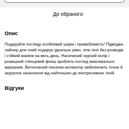
До обраного
Опис
Подаруйте погляду особливий шарм і привабливість! Підводка-
лайнер для очей подарує ідеально рівні, чіткі лінії без розводів
і стійкий макіяж на весь день. Насичений чорний колір і
розкішний глянцевий фініш зроблять погляд максимально
виразним. Витончений пензлик-аплікатор забезпечить точне й
акуратне нанесення від найтонших до експресивних ліній.
Відгуки