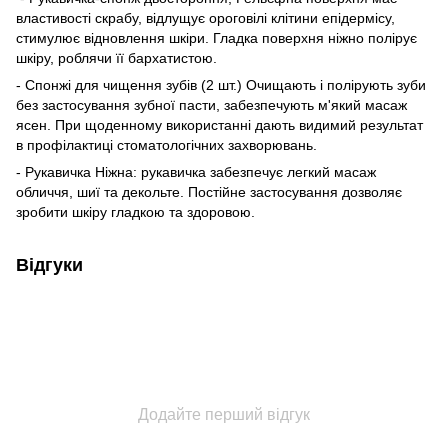
властивості скрабу, відлущує ороговілі клітини епідермісу,
стимулює відновлення шкіри. Гладка поверхня ніжно полірує
шкіру, роблячи її бархатистою.
- Спонжі для чищення зубів (2 шт.) Очищають і полірують зуби
без застосування зубної пасти, забезпечують м'який масаж
ясен. При щоденному використанні дають видимий результат
в профілактиці стоматологічних захворювань.
- Рукавичка Ніжна: рукавичка забезпечує легкий масаж
обличчя, шиї та декольте. Постійне застосування дозволяє
зробити шкіру гладкою та здоровою.
Відгуки
Додайте перший відгук