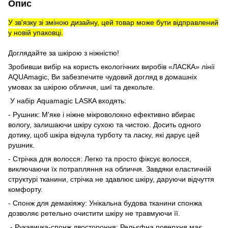
Опис
У зв'язку зі зміною дизайну, цей товар може бути відправлений
у новій упаковці.
Доглядайте за шкірою з ніжністю!
Зробивши вибір на користь екологічних виробів «ЛАСКА» лінії
AQUAmagic, Ви забезпечите чудовий догляд в домашніх
умовах за шкірою обличчя, шиї та декольте.
У набір Aquamagic LASКA входять:
- Рушник: М'яке і ніжне мікроволокно ефективно вбирає
вологу, залишаючи шкіру сухою та чистою. Досить одного
дотику, щоб шкіра відчула турботу та ласку, які дарує цей
рушник.
- Стрічка для волосся: Легко та просто фіксує волосся,
виключаючи їх потрапляння на обличчя. Завдяки еластичній
структурі тканини, стрічка не здавлює шкіру, даруючи відчуття
комфорту.
- Спонж для демакіяжу: Унікальна будова тканини спонжа
дозволяє ретельно очистити шкіру не травмуючи її.
- Рукавичка-спонж двостороння; Рельєфна поверхня має