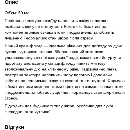
Опис
Об'єм: 50 мл
Повітряна текстура флюїду наповнить шкіру вологою і
позбавить відчуття стягнутості. Комплекс біоактивних
компонентів зніме ознаки втоми і подразнень, запобіжить
лущенню і нормалізує стан шкіри після стресу.
Ніжний крем-флюїд — ідеальне рішення для догляду за дуже
сухою і чутливою шкірою. Збалансований комплекс
ультразволожувальної кактусової води, кокосового йогурту та
гідролату апельсина у складі флюїду чинить миттєву
зволожувальну дію на клітинному рівні. Надзвичайно легка
повітряна текстура наповнить шкіру вологою і допоможе
забути про неприємне відчуття сухості та стягнутості. Формула
з біоактивними компонентами ефективно знімає ознаки втоми
і подразнень, запобігає лущенню і нормалізує стан шкіри після
стресу.
Підходить для будь-якого типу шкіри, особливо для сухої,
зневодненої та чутливої.
Відгуки