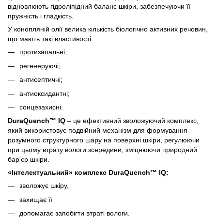
відновлюють гідроліпідний баланс шкіри, забезпечуючи її
пружність і гладкість.
У конопляній олії велика кількість біологічно активних речовин,
що мають такі властивості:
протизапальні;
регенеруючі;
антисептичні;
антиоксидантні;
сонцезахисні.
DuraQuench™ IQ
– це ефективний зволожуючий комплекс,
який використовує подвійний механізм для формування
розумного структурного шару на поверхні шкіри, регулюючи
при цьому втрату вологи зсередини, зміцнюючи природний
бар'єр шкіри.
«Інтелектуальний» комплекс DuraQuench™ IQ:
зволожує шкіру,
захищає її
допомагає запобігти втраті вологи.