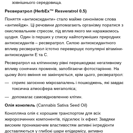
зовнішнього середовища.
Ресвератрол (HerbEx™ Resveratrol 0.5)
Поняття «антиоксиданти» стало майже синонімом слова
«антиейдж». Ці речовини допомагають організму поратися з
окислювальним стресом, під вплив якого ми наражаємось
щодня. Один із перших у списку найпотужніших природних
антиоксидантів – ресвератрол. Силою антиоксидантного
впливу ресвератрол істотно перевершує популярні вітаміни-
антиоксиданти Е та С.
Ресвератрол на клітинному рівні перешкоджає негативному
впливу сонячних променів, запобігаючи фотостарінню. На
цьому його вміння не закінчуються, крім цього, ресвератрол:
сприяє загоєнню мікрозапалень і пошкоджень, які завдає
токсична атмосфера мегаполіса;
допомагає самовідновленню клітин.
Олія конопель
(Cannabis Sativa Seed Oil)
Конопляна олія є хорошим транспортом для всіх
жиророзчинних компонентів, підсилює їх ефект. Завдяки
високим проникаючим властивостям активні інгредієнти
доставляються у глибокі шари епідермісу, активно