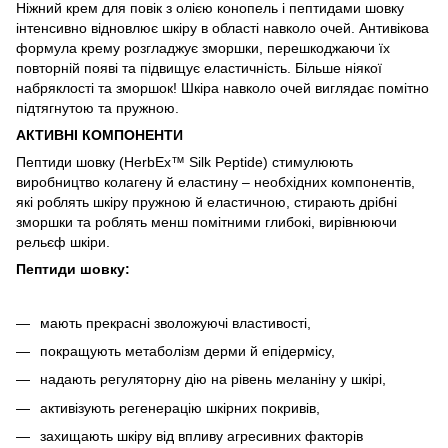
Ніжний крем для повік з олією конопель і пептидами шовку
інтенсивно відновлює шкіру в області навколо очей. Антивікова
формула крему розгладжує зморшки, перешкоджаючи їх
повторній появі та підвищує еластичність. Більше ніякої
набряклості та зморшок! Шкіра навколо очей виглядає помітно
підтягнутою та пружною.
АКТИВНІ КОМПОНЕНТИ
Пептиди шовку (HerbEx™ Silk Peptide) стимулюють
виробництво колагену й еластину – необхідних компонентів,
які роблять шкіру пружною й еластичною, стирають дрібні
зморшки та роблять менш помітними глибокі, вирівнюючи
рельєф шкіри.
Пептиди шовку:
мають прекрасні зволожуючі властивості,
покращують метаболізм дерми й епідермісу,
надають регуляторну дію на рівень меланіну у шкірі,
активізують регенерацію шкірних покривів,
захищають шкіру від впливу агресивних факторів