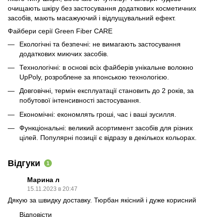
очищають шкіру без застосування додаткових косметичних
засобів, мають масажуючий і відлущувальний ефект.
Файбери серії Green Fiber CARE
Екологічні та безпечні: не вимагають застосування
додаткових миючих засобів.
Технологічні: в основі всіх файберів унікальне волокно
UpPoly, розроблене за японською технологією.
Довговічні, термін експлуатації становить до 2 років, за
побутової інтенсивності застосування.
Економічні: економлять гроші, час і ваші зусилля.
Функціональні: великий асортимент засобів для різних
цілей. Популярні позиції є відразу в декількох кольорах.
Відгуки
1
Марина л
15.11.2023 в 20:47
Дякую за швидку доставку. Тюрбан якісний і дуже корисний
Відповісти