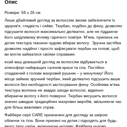
Опис
Розміри: 58 х 26 см
Лише дбайливий догляд за волоссям зможе забезпечити їх
здоров'я, гладкість і сяйво. Тюрбан, подібно до фену, дозволяє
підсушити волосся максимально делікатно, але не піддаючи
його шкідливому впливу гарячого повітря. М'яка, приємна на
дотик текстура тканини чудово вбирає вологу. Зручна застібка
дозволяє надійно і просто зафіксувати тюрбан на голові, щоб
ви могли займатися своїми справами.
ехай ваш домашній догляд за волоссям відбувається в
атмосфері найкращих салонів краси та спа. Постійно
спадаючий з голови махровий рушник – у минулому! Його
місце займає зручний тюрбан, який делікатно підсушить ваше
волосся без необхідності застосування фену. Особлива м'яка
текстура волокна не завдає шкоди волоссю, відмінно
вбираючи вологу з його поверхні. Тюрбан висушить волосся
значно швидше традиційних махрових виробів, звільняючи час
для більш важливих справ.
Файбери серії CARE призначені для догляду за шкірою
обличчя та тіла. Вони приємні на дотик і підходять для будь-
якого типу шкіри, включаючи чутливу. Файбери чудово