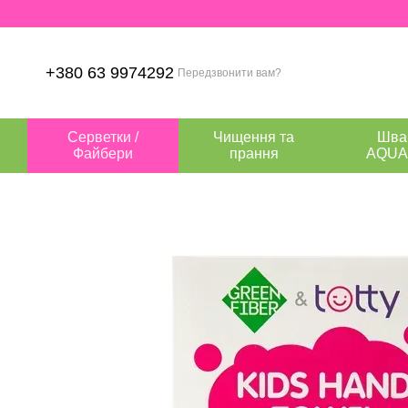
Перейти до основного контенту
+380 63 9974292
Передзвонити вам?
Серветки /
Чищення та
Шва
Файбери
прання
AQUA