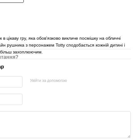
 в цікаву гру, яка обов'язково викличе посмішку на обличчі
н рушника з персонажем Totty сподобається кожній дитині і
 більш захоплюючим.
итання?
ар
Увійти за допомогою