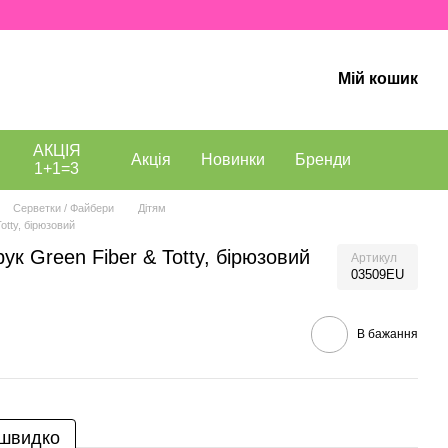
Мій кошик
АКЦІЯ
Акція
Новинки
Бренди
1+1=3
Серветки / Файбери
Дітям
otty, бірюзовий
к Green Fiber & Totty, бірюзовий
Артикул
03509EU
В бажання
 швидко