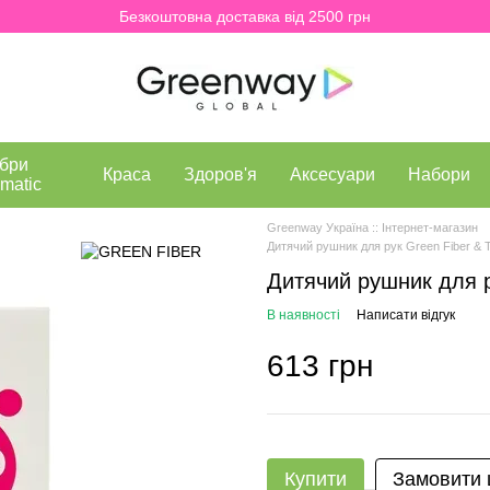
Безкоштовна доставка від 2500 грн
бри
Краса
Здоров'я
Аксесуари
Набори
matic
Greenway Україна :: Інтернет-магазин
Дитячий рушник для рук Green Fiber & T
Дитячий рушник для ру
В наявності
Написати відгук
613 грн
Купити
Замовити