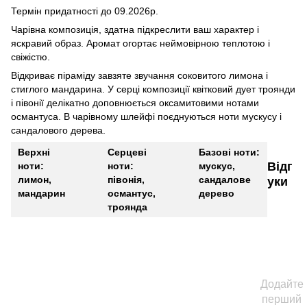
Термін придатності до 09.2026р.
Чарівна композиція, здатна підкреслити ваш характер і
яскравий образ. Аромат огортає неймовірною теплотою і
свіжістю.
Відкриває піраміду завзяте звучання соковитого лимона і
стиглого мандарина. У серці композиції квітковий дует троянди
і півонії делікатно доповнюється оксамитовими нотами
османтуса. В чарівному шлейфі поєднуються ноти мускусу і
сандалового дерева.
Верхні
Серцеві
Базові ноти:
Відг
ноти:
ноти:
мускус,
лимон,
півонія,
сандалове
уки
мандарин
османтус,
дерево
троянда
Додайте
перший