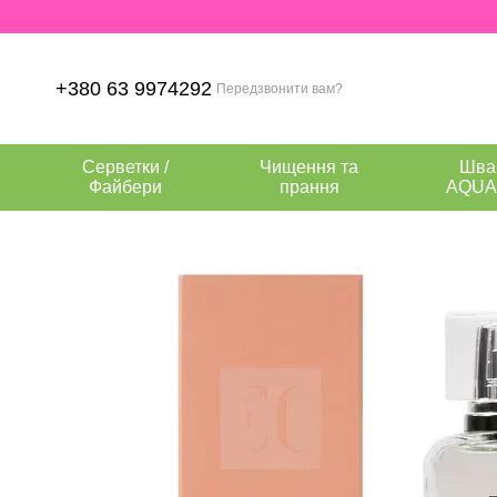
Перейти до основного контенту
+380 63 9974292
Передзвонити вам?
Серветки /
Чищення та
Шва
Файбери
прання
AQUA