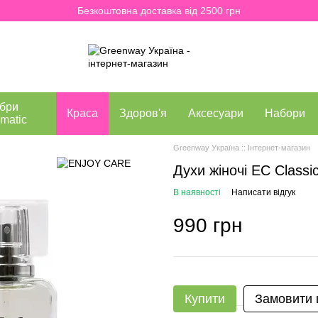
Безкоштовна доставка від 2500 грн
бри
Краса
Здоров'я
Аксесуари
Набори
matic
Greenway Україна :: Інтернет-магазин
Духи жіночі EC Classi
В наявності
Написати відгук
990 грн
Купити
Замовити