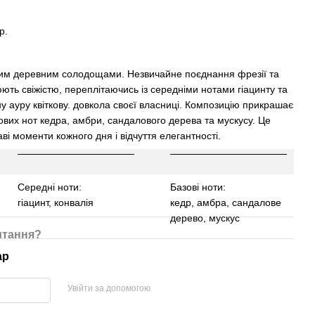
р.
гким деревним солодощами. Незвичайне поєднання фрезії та
юють свіжістю, переплітаючись із середніми нотами гіацинту та
у ауру квіткову. довкола своєї власниці. Композицію прикрашає
вих нот кедра, амбри, сандалового дерева та мускусу. Це
аві моменти кожного дня і відчуття елегантності.
Середні ноти:
Базові ноти:
гіацинт, конвалія
кедр, амбра, сандалове
дерево, мускус
итання?
ар
Увійти за допомогою