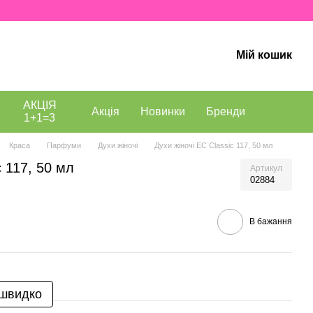
Мій кошик
АКЦІЯ
Акція
Новинки
Бренди
1+1=3
Краса
Парфуми
Духи жіночі
Духи жіночі EC Classic 117, 50 мл
c 117, 50 мл
Артикул
02884
В бажання
 швидко