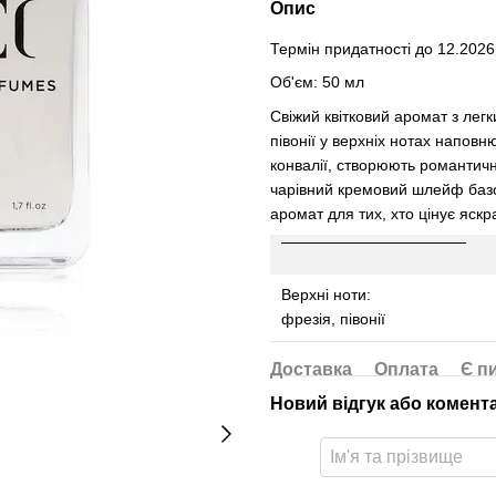
Опис
Термін придатності до 12.2026
Об'єм: 50 мл
Свіжий квітковий аромат з ле
півонії у верхніх нотах наповн
конвалії, створюють романтичн
чарівний кремовий шлейф базо
аромат для тих, хто цінує яскр
Верхні ноти:
фрезія, півонії
Доставка
Оплата
Є п
Новий відгук або комент