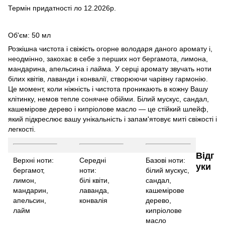
Термін придатності ло 12.2026р.
Об'єм: 50 мл
Розкішна чистота і свіжість огорне володаря даного аромату і,
неодмінно, закохає в себе з перших нот бергамота, лимона,
мандарина, апельсина і лайма. У серці аромату звучать ноти
білих квітів, лаванди і конвалії, створюючи чарівну гармонію.
Це момент, коли ніжність і чистота проникають в кожну Вашу
клітинку, немов тепле сонячне обійми. Білий мускус, сандал,
кашемірове дерево і кипріолове масло — це стійкий шлейф,
який підкреслює вашу унікальність і запам'ятовує миті свіжості і
легкості.
Відг
Верхні ноти:
Середні
Базові ноти:
уки
бергамот,
ноти:
білий мускус,
лимон,
білі квіти,
сандал,
мандарин,
лаванда,
кашемірове
апельсин,
конвалія
дерево,
лайм
кипріолове
масло