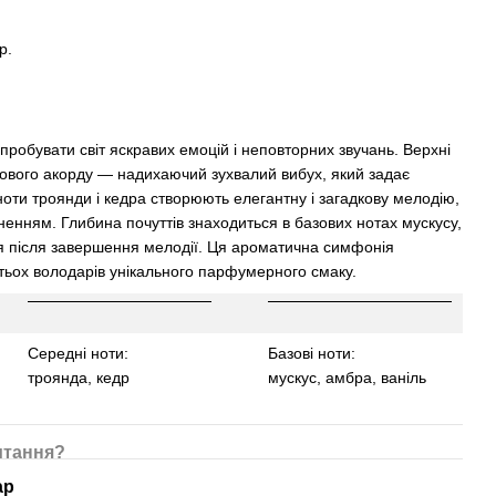
р.
пробувати світ яскравих емоцій і неповторних звучань. Верхні
ового акорду — надихаючий зухвалий вибух, який задає
 ноти троянди і кедра створюють елегантну і загадкову мелодію,
енням. Глибина почуттів знаходиться в базових нотах мускусу,
ся після завершення мелодії. Ця ароматична симфонія
тьох володарів унікального парфумерного смаку.
Середні ноти:
Базові ноти:
троянда, кедр
мускус, амбра, ваніль
итання?
ар