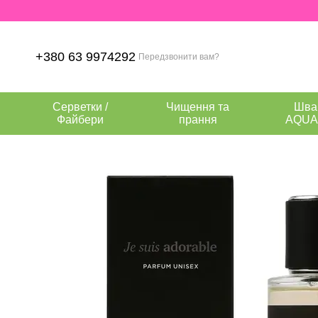
Перейти до основного контенту
+380 63 9974292
Передзвонити вам?
Серветки /
Чищення та
Шва
Файбери
прання
AQUA