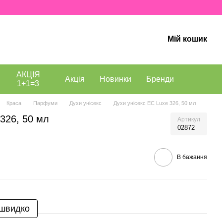
Мій кошик
АКЦІЯ
Акція
Новинки
Бренди
1+1=3
Краса
Парфуми
Духи унісекс
Духи унісекс EC Luxe 326, 50 мл
 326, 50 мл
Артикул
02872
В бажання
 швидко