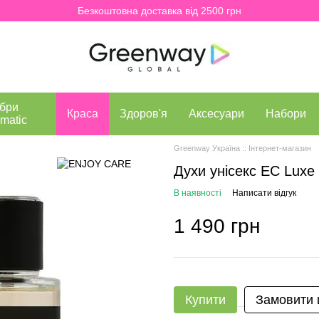
Безкоштовна доставка від 2500 грн
бри
Краса
Здоров'я
Аксесуари
Набори
matic
Greenway Україна :: Інтернет-магазин
Духи унісекс EC Luxe
В наявності
Написати відгук
1 490 грн
Купити
Замовити