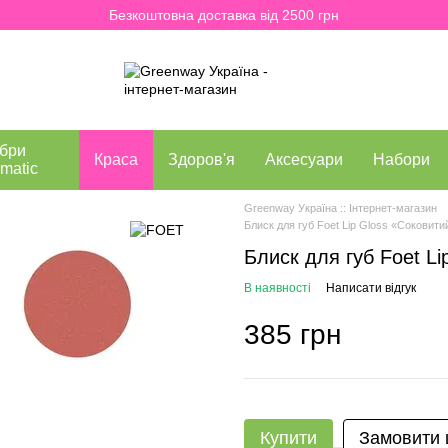
Безкоштовна доставка від 2500 грн
бри
Краса
Здоров'я
Аксесуари
Набори
matic
Greenway Україна :: Інтернет-магазин
Блиск для губ Foet Lip Gloss «Соковити
Блиск для губ Foet Li
В наявності
Написати відгук
385 грн
Купити
Замовити