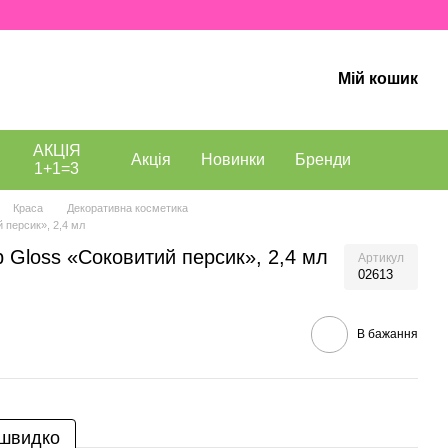
Мій кошик
АКЦІЯ
Акція
Новинки
Бренди
1+1=3
Краса
Декоративна косметика
й персик», 2,4 мл
p Gloss «Соковитий персик», 2,4 мл
Артикул
02613
В бажання
 швидко