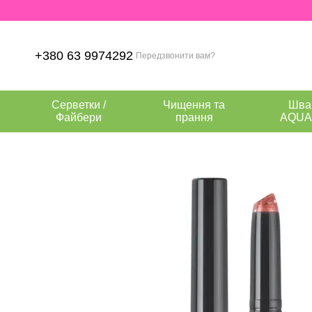
Перейти до основного контенту
+380 63 9974292
Передзвонити вам?
Серветки /
Чищення та
Шва
Файбери
прання
AQUA