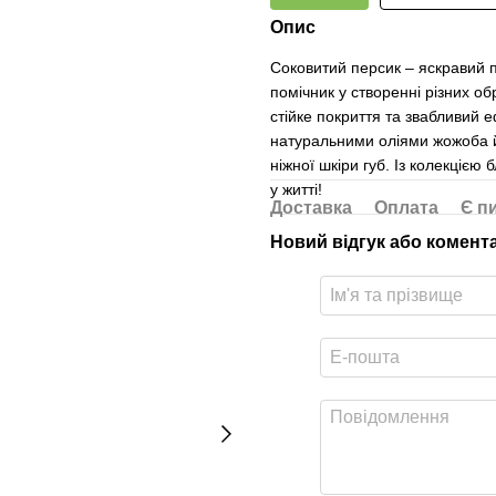
Опис
Соковитий персик – яскравий п
помічник у створенні різних об
стійке покриття та звабливий 
натуральними оліями жожоба й
ніжної шкіри губ. Із колекцією 
у житті!
Доставка
Оплата
Є п
Новий відгук або комент