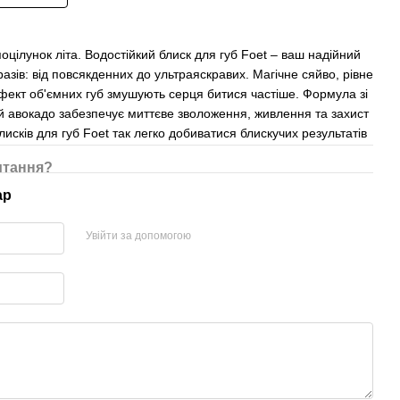
оцілунок літа. Водостійкий блиск для губ Foet – ваш надійний
разів: від повсякденних до ультраяскравих. Магічне сяйво, рівне
ефект об'ємних губ змушують серця битися частіше. Формула зі
 авокадо забезпечує миттєве зволоження, живлення та захист
блисків для губ Foet так легко добиватися блискучих результатів
итання?
ар
Увійти за допомогою