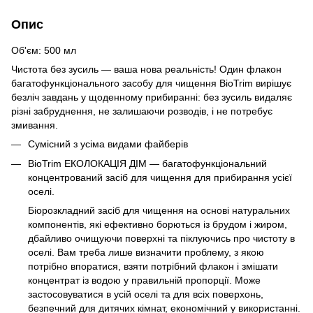
Опис
Об'єм: 500 мл
Чистота без зусиль — ваша нова реальність! Один флакон
багатофункціонального засобу для чищення BioTrim вирішує
безліч завдань у щоденному прибиранні: без зусиль видаляє
різні забруднення, не залишаючи розводів, і не потребує
змивання.
Сумісний з усіма видами файберів
BioTrim ЕКОЛОКАЦІЯ ДІМ — багатофункціональний
концентрований засіб для чищення для прибирання усієї
оселі.
Біорозкладний засіб для чищення на основі натуральних
компонентів, які ефективно борються із брудом і жиром,
дбайливо очищуючи поверхні та піклуючись про чистоту в
оселі. Вам треба лише визначити проблему, з якою
потрібно впоратися, взяти потрібний флакон і змішати
концентрат із водою у правильній пропорції. Може
застосовуватися в усій оселі та для всіх поверхонь,
безпечний для дитячих кімнат, економічний у використанні.